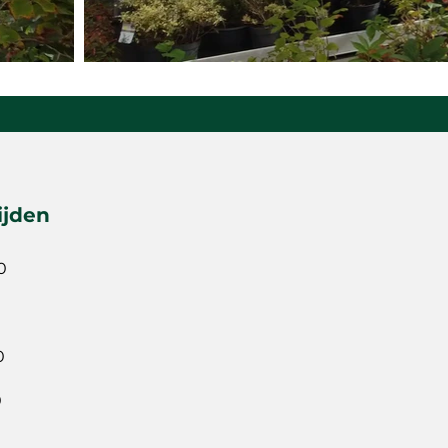
ijden
0
0
0