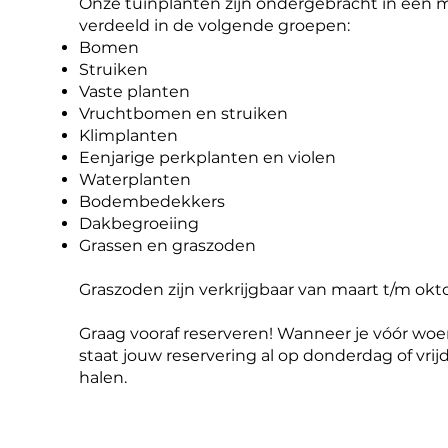
Onze tuinplanten zijn ondergebracht in een 
verdeeld in de volgende groepen:
Bomen
Struiken
Vaste planten
Vruchtbomen en struiken
Klimplanten
Eenjarige perkplanten en violen
Waterplanten
Bodembedekkers
Dakbegroeiing
Grassen en graszoden
Graszoden zijn verkrijgbaar van maart t/m okt
Graag vooraf reserveren! Wanneer je vóór woen
staat jouw reservering al op donderdag of vrijd
halen.