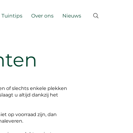
Tuintips
Over ons
Nieuws
nten
en of slechts enkele plekken
laagt u altijd dankzij het
et op voorraad zijn, dan
naleveren.