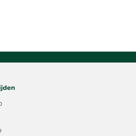
ijden
0
0