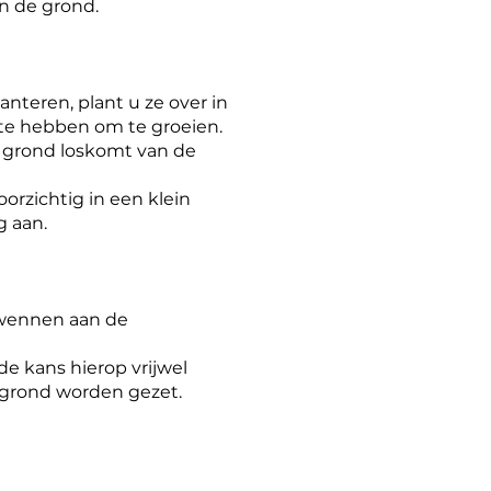
n de grond.
nteren, plant u ze over in
te hebben om te groeien.
e grond loskomt van de
orzichtig in een klein
g aan.
k wennen aan de
de kans hierop vrijwel
 grond worden gezet.