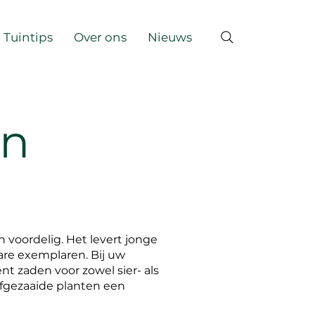
Tuintips
Over ons
Nieuws
en
 voordelig. Het levert jonge
are exemplaren. Bij uw
t zaden voor zowel sier- als
lfgezaaide planten een